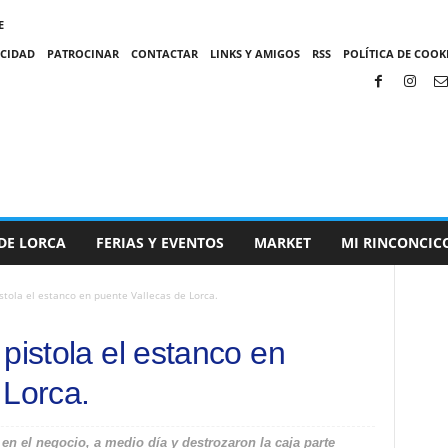
E
ACIDAD
PATROCINAR
CONTACTAR
LINKS Y AMIGOS
RSS
POLÍTICA DE COOKI
DE LORCA
FERIAS Y EVENTOS
MARKET
MI RINCONCIC
stola el estanco en puente Vallecas de Lorca.
pistola el estanco en
 Lorca.
n el negocio, a medio día y destrozaron la caja parte