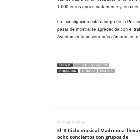
1.000 euros aproximadamente y, en cuest
La investigación está a cargo de la Polic
pesar de mostrarse agradecida con el trab
Ayuntamiento pusiera más cámaras en esta
FUENTE
FUENTE LA OPINIÓN
ETIQUETAS
ATRACO
PISTOLA
Artículo anterior
El ‘II Ciclo musical Madremía’ lleva
ocho conciertos con grupos de