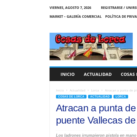
VIERNES, AGOSTO 7, 2026
REGISTRARSE / UNIRS
MARKET – GALERÍA COMERCIAL
POLÍTICA DE PRIV
C
O
S
A
S
D
E
INICIO
ACTUALIDAD
COSAS 
L
O
R
Inicio
Actualidad
Lorca
Atracan a punta de pi
C
COSAS DE LORCA
ACTUALIDAD
LORCA
A
Atracan a punta de 
puente Vallecas de
Los ladrones irrumpieron pistola en mano e