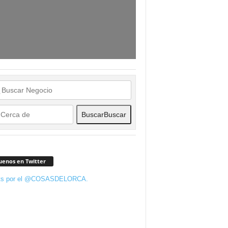
Buscar
Buscar
uenos en Twitter
ts por el @COSASDELORCA.