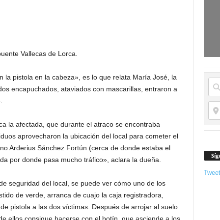
puente Vallecas de Lorca.
a pistola en la cabeza», es lo que relata María José, la
dos encapuchados, ataviados con mascarillas, entraron a
.
ca la afectada, que durante el atraco se encontraba
uos aprovecharon la ubicación del local para cometer el
uino Arderius Sánchez Fortún (cerca de donde estaba el
Síg
uida por donde pasa mucho tráfico», aclara la dueña.
Twee
e seguridad del local, se puede ver cómo uno de los
tido de verde, arranca de cuajo la caja registradora,
de pistola a las dos víctimas. Después de arrojar al suelo
de ellos consigue hacerse con el botín, que asciende a los