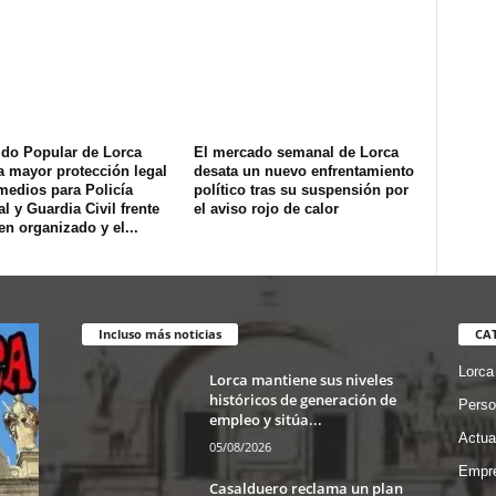
ido Popular de Lorca
El mercado semanal de Lorca
a mayor protección legal
desata un nuevo enfrentamiento
medios para Policía
político tras su suspensión por
l y Guardia Civil frente
el aviso rojo de calor
en organizado y el...
Incluso más noticias
CA
Lorca
Lorca mantiene sus niveles
históricos de generación de
Perso
empleo y sitúa...
Actua
05/08/2026
Empre
Casalduero reclama un plan