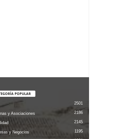
TEGORÍA POPULAR
2501
2186
nas y Asociaciones
2145
lidad
1195
sas y Negocios