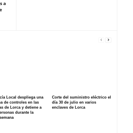
s a
e
cía Local despliega una
Corte del suministro eléctrico el
na de controles en las
día 30 de julio en varios
s de Lorca y detiene a
enclaves de Lorca
ersonas durante la
 semana