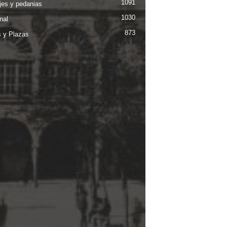
1091
jes y pedanias
1030
nal
873
s y Plazas