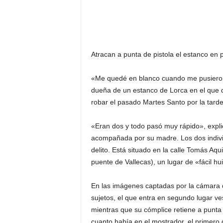
Atracan a punta de pistola el estanco en 
«Me quedé en blanco cuando me pusieron l
dueña de un estanco de Lorca en el que 
robar el pasado Martes Santo por la tarde
«Eran dos y todo pasó muy rápido», expli
acompañada por su madre. Los dos individ
delito. Está situado en la calle Tomás Aq
puente de Vallecas), un lugar de «fácil h
En las imágenes captadas por la cámara d
sujetos, el que entra en segundo lugar ves
mientras que su cómplice retiene a punta 
cuanto había en el mostrador, el primero 