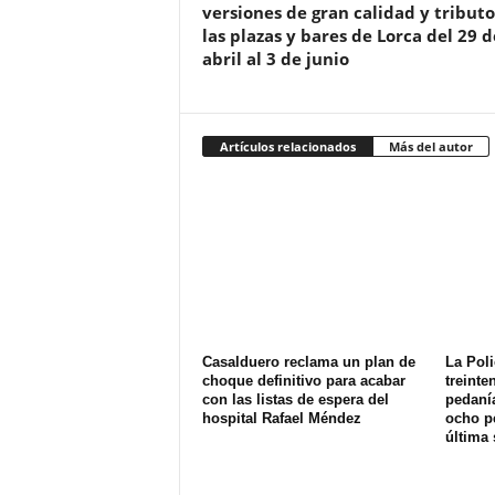
versiones de gran calidad y tributo
las plazas y bares de Lorca del 29 d
abril al 3 de junio
Artículos relacionados
Más del autor
Casalduero reclama un plan de
La Poli
choque definitivo para acabar
treinte
con las listas de espera del
pedanía
hospital Rafael Méndez
ocho p
última