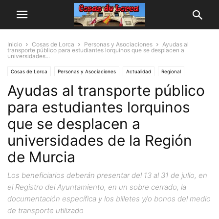
Inicio
Cosas de Lorca
Personas y Asociaciones
Ayudas al
transporte público para estudiantes lorquinos que se desplacen a
universidades...
Cosas de Lorca
Personas y Asociaciones
Actualidad
Regional
Ayudas al transporte público
para estudiantes lorquinos
que se desplacen a
universidades de la Región
de Murcia
Los beneficiarios deberán presentar del 13 al 31 de julio, en
el Registro del Ayuntamiento, en un sobre cerrado, la
documentación específica y los billetes y/o bonos del medio
de transporte utilizado