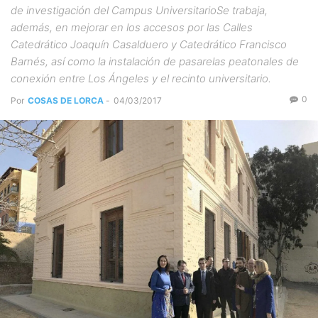
de investigación del Campus UniversitarioSe trabaja,
además, en mejorar en los accesos por las Calles
Catedrático Joaquín Casalduero y Catedrático Francisco
Barnés, así como la instalación de pasarelas peatonales de
conexión entre Los Ángeles y el recinto universitario.
0
Por
COSAS DE LORCA
-
04/03/2017