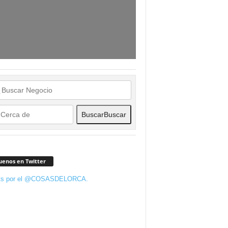
Buscar
Buscar
uenos en Twitter
ts por el @COSASDELORCA.