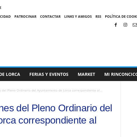
E
ACIDAD
PATROCINAR
CONTACTAR
LINKS Y AMIGOS
RSS
POLÍTICA DE COOKI
DE LORCA
FERIAS Y EVENTOS
MARKET
MI RINCONCIC
 del Pleno Ordinario del Ayuntamiento de Lorca correspondiente al...
nes del Pleno Ordinario del
rca correspondiente al