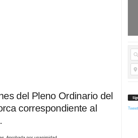
nes del Pleno Ordinario del
Síg
rca correspondiente al
Twee
.
res. Aprobada por unanimidad