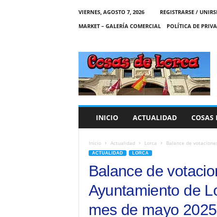
VIERNES, AGOSTO 7, 2026
REGISTRARSE / UNIRS
MARKET – GALERÍA COMERCIAL
POLÍTICA DE PRIV
C
O
S
A
S
D
E
INICIO
ACTUALIDAD
COSAS 
L
O
R
Inicio
Actualidad
Lorca
Balance de votaciones
C
ACTUALIDAD
LORCA
A
Balance de votacio
Ayuntamiento de Lo
mes de mayo 2025