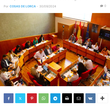
0
Por
COSAS DE LORCA
-
30/09/2024