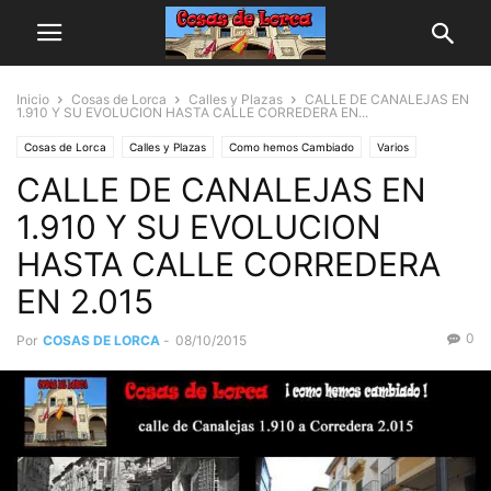
Inicio
Cosas de Lorca
Calles y Plazas
CALLE DE CANALEJAS EN
1.910 Y SU EVOLUCION HASTA CALLE CORREDERA EN...
Cosas de Lorca
Calles y Plazas
Como hemos Cambiado
Varios
CALLE DE CANALEJAS EN
Fotos
Videos
1.910 Y SU EVOLUCION
HASTA CALLE CORREDERA
EN 2.015
0
Por
COSAS DE LORCA
-
08/10/2015