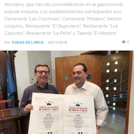
Murciano, que han ido consolidándose en la gastronomía
popular lorquina. Los establecimientos participantes son:
Cervecería “Las Columnas”, Cervecería “Phelans”, Mesón
Lorquino, Restaurante “El Segoviano”, Restaurante “Los
Cazorlos”, Restaurante “La Peña” y Tapería “El Albedrío”
0
Por
COSAS DE LORCA
-
30/11/2016