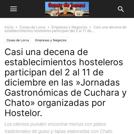
Inicio
Cosas de Lorca
Empresas y Negocios
Casi una decena de
establecimientos hosteleros participan del 2 al 11 de...
Cosas de Lorca
Empresas y Negocios
Casi una decena de
establecimientos hosteleros
participan del 2 al 11 de
diciembre en las »Jornadas
Gastronómicas de Cuchara y
Chato» organizadas por
Hostelor.
Los clientes pueden encontrar menús con platos
tradicionales de guiso y tapas elaboradas con Chato