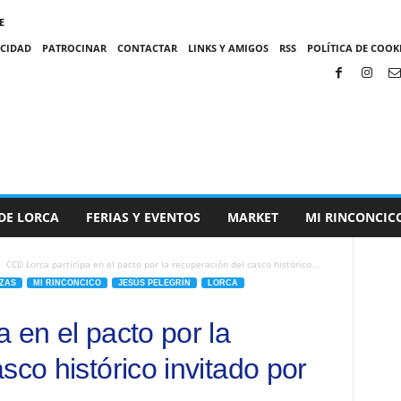
E
ACIDAD
PATROCINAR
CONTACTAR
LINKS Y AMIGOS
RSS
POLÍTICA DE COOKI
DE LORCA
FERIAS Y EVENTOS
MARKET
MI RINCONCIC
CCD Lorca participa en el pacto por la recuperación del casco histórico...
ZAS
MI RINCONCICO
JESÚS PELEGRÍN
LORCA
 en el pacto por la
sco histórico invitado por