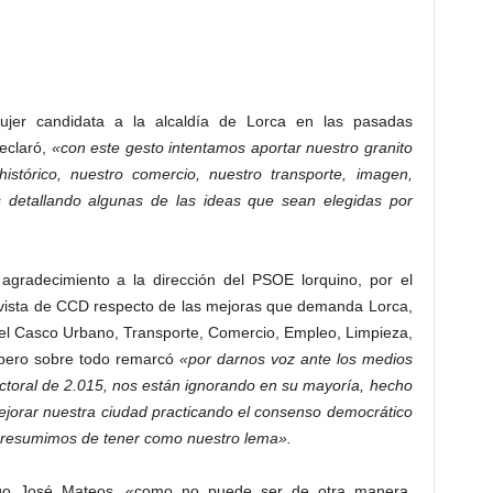
jer candidata a la alcaldía de Lorca en las pasadas
declaró,
«con este gesto intentamos aportar nuestro granito
stórico, nuestro comercio, nuestro transporte, imagen,
s detallando algunas de las ideas que sean elegidas por
agradecimiento a la dirección del PSOE lorquino, por el
 vista de CCD respecto de las mejoras que demanda Lorca,
 del Casco Urbano, Transporte, Comercio, Empleo, Limpieza,
, pero sobre todo remarcó
«por darnos voz ante los medios
ectoral de 2.015, nos están ignorando en su mayoría, hecho
ejorar nuestra ciudad practicando el consenso democrático
resumimos de tener como nuestro lema».
go José Mateos, «como no puede ser de otra manera,