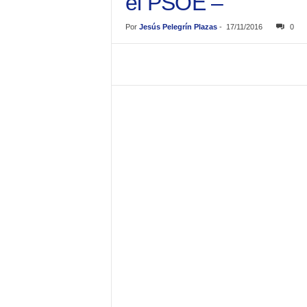
el PSOE –
Por
Jesús Pelegrín Plazas
-
17/11/2016
0