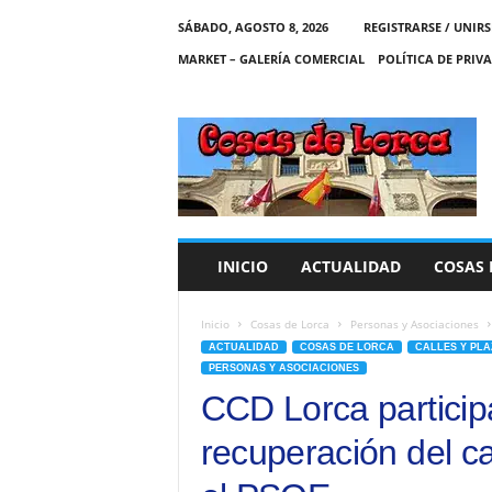
SÁBADO, AGOSTO 8, 2026
REGISTRARSE / UNIRS
MARKET – GALERÍA COMERCIAL
POLÍTICA DE PRIV
C
O
S
A
S
D
E
INICIO
ACTUALIDAD
COSAS 
L
O
R
Inicio
Cosas de Lorca
Personas y Asociaciones
C
ACTUALIDAD
COSAS DE LORCA
CALLES Y PLA
A
PERSONAS Y ASOCIACIONES
CCD Lorca participa
recuperación del ca