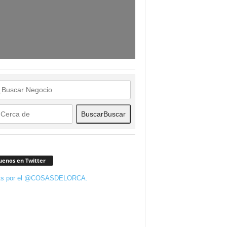
Buscar
Buscar
uenos en Twitter
ts por el @COSASDELORCA.