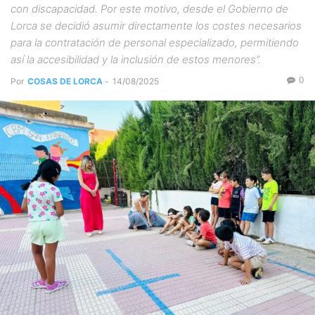
con discapacidad. Por este motivo, desde el Gobierno de
Lorca se decidió asumir directamente los costes necesarios
para la contratación de personal especializado, permitiendo
así la accesibilidad y la inclusión de estos menores”.
0
Por
COSAS DE LORCA
-
14/08/2025