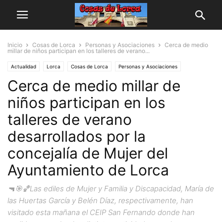
Inicio
Cosas de Lorca
Personas y Asociaciones
Cerca de medio
millar de niños participan en los talleres de verano...
Actualidad
Lorca
Cosas de Lorca
Personas y Asociaciones
Cerca de medio millar de
niños participan en los
talleres de verano
desarrollados por la
concejalía de Mujer del
Ayuntamiento de Lorca
🔫🎯🏀Las ediles de Mujer y Familia y Discapacidad, María de
las Huertas García y Belén Díaz, respectivamente, han
visitado esta mañana el CEIP San Fernando donde han