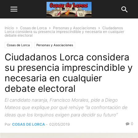
Inicio
Cosas de Lorca
Personas y Asociaciones
Ciudadanos
Lorca considera su presencia imprescindible y necesaria en cualquier
debate electoral
Cosas de Lorca
Personas y Asociaciones
Ciudadanos Lorca considera
su presencia imprescindible y
necesaria en cualquier
debate electoral
El candidato naranja, Francisco Morales, pide a Diego
Mateos que explique por qué rehúye “la confrontación de
ideas que los lorquinos exigen para decidir su futuro”
0
Por
COSAS DE LORCA
-
02/05/2019