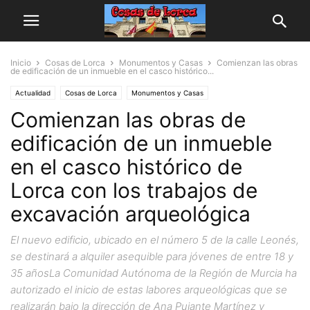
Inicio
Cosas de Lorca
Monumentos y Casas
Comienzan las obras
de edificación de un inmueble en el casco histórico...
Actualidad
Cosas de Lorca
Monumentos y Casas
Comienzan las obras de
edificación de un inmueble
en el casco histórico de
Lorca con los trabajos de
excavación arqueológica
El nuevo edificio, ubicado en el número 5 de la calle Leonés,
se destinará a alquiler asequible para jóvenes de entre 18 y
35 añosLa Comunidad Autónoma de la Región de Murcia ha
autorizado el inicio de estas labores arqueológicas que se
realizarán bajo la dirección de Ana Pujante Martínez y