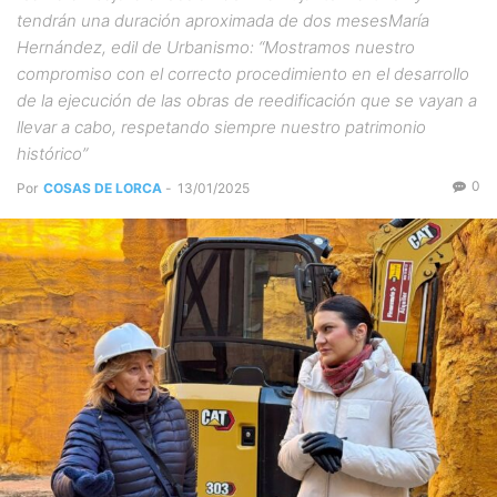
tendrán una duración aproximada de dos mesesMaría
Hernández, edil de Urbanismo: “Mostramos nuestro
compromiso con el correcto procedimiento en el desarrollo
de la ejecución de las obras de reedificación que se vayan a
llevar a cabo, respetando siempre nuestro patrimonio
histórico”
0
Por
COSAS DE LORCA
-
13/01/2025