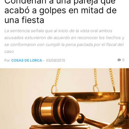
Condenan a una pareja que
acabó a golpes en mitad de
una fiesta
La sentencia señala que al inicio de la vista oral ambos
acusados estuvieron de acuerdo en reconocer los hechos y
se conformaron con cumplir la pena pactada por el fiscal del
caso
0
Por
COSAS DE LORCA
-
05/08/2015