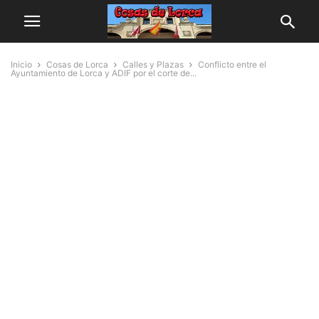
Inicio
Cosas de Lorca
Calles y Plazas
Conflicto entre el
Ayuntamiento de Lorca y ADIF por el corte de...