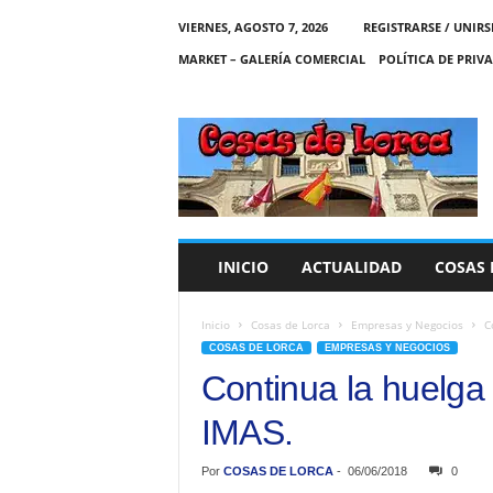
VIERNES, AGOSTO 7, 2026
REGISTRARSE / UNIRS
MARKET – GALERÍA COMERCIAL
POLÍTICA DE PRIV
C
O
S
A
S
D
E
INICIO
ACTUALIDAD
COSAS 
L
O
R
Inicio
Cosas de Lorca
Empresas y Negocios
C
C
COSAS DE LORCA
EMPRESAS Y NEGOCIOS
A
Continua la huelga 
IMAS.
Por
COSAS DE LORCA
-
06/06/2018
0