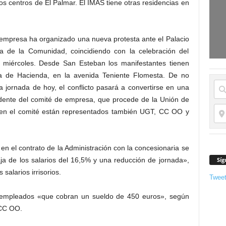
los centros de El Palmar. El IMAS tiene otras residencias en
 empresa ha organizado una nueva protesta ante el Palacio
a de la Comunidad, coincidiendo con la celebración del
 miércoles. Desde San Esteban los manifestantes tienen
ía de Hacienda, en la avenida Teniente Flomesta. De no
a jornada de hoy, el conflicto pasará a convertirse en una
sidente del comité de empresa, que procede de la Unión de
 en el comité están representados también UGT, CC OO y
 en el contrato de la Administración con la concesionaria se
Síg
ja de los salarios del 16,5% y una reducción de jornada»,
salarios irrisorios.
Twee
y empleados «que cobran un sueldo de 450 euros», según
 CC OO.