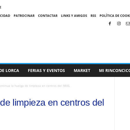
E
ACIDAD
PATROCINAR
CONTACTAR
LINKS Y AMIGOS
RSS
POLÍTICA DE COOKI
DE LORCA
FERIAS Y EVENTOS
MARKET
MI RINCONCIC
ontinua la huelga de limpieza en centros del IMAS.
de limpieza en centros del