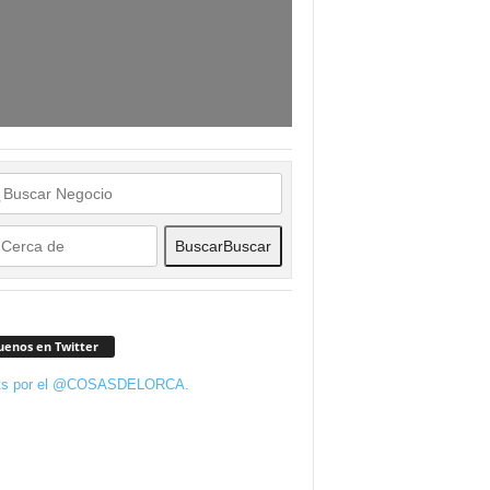
Buscar
Buscar
uenos en Twitter
ts por el @COSASDELORCA.