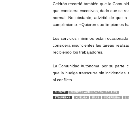
Celdrán recordó también que la Comunida
que considera excesivos, dado que se re
normal. No obstante, advirtió de que a
cumplimiento. «Quieren que limpiemos hast
Los servicios mínimos están ocasionado
considera insuficientes las tareas realiza
recibiendo los trabajadores.
La Comunidad Autónoma, por su parte, co
que la huelga transcurre sin incidencias
al conflicto.
FUENTE
FUENTE LAOPINIONDEMURCIA.ES
ETIQUETAS
HUELGA
IMAS
INDEFINIDA
LI