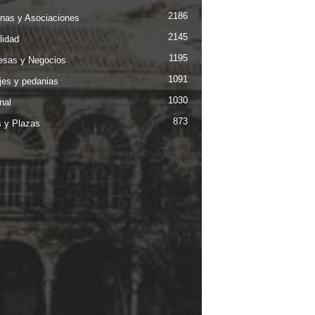
2186
nas y Asociaciones
2145
lidad
1195
sas y Negocios
1091
jes y pedanias
1030
nal
873
s y Plazas