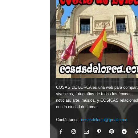
COSAS DE LORCA es una web para comparti
vivencias, fotografias de todas las épocas,
noticias, arte, música, y COSICAS relaciona
con la ciudad de Lorca.
Contáctanos:
cosasdelorca@gmail.com