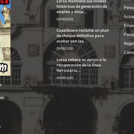
Lorca mantiene sus niveles
históricos de generación de
Perso
empleo y sitúa...
Actua
05/08/2026
Empre
Casalduero reclama un plan
Paisa
de choque definitivo para
acabar con las...
Regio
05/08/2026
Calle
Lorca reitera su apoyo a la
recuperación de la línea
ferroviaria...
04/08/2026
r
das