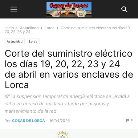
Inicio
Actualidad
Lorca
Corte del suministro eléctrico los días 19,
20, 22, 23 y 24...
Actualidad
Lorca
Corte del suministro eléctrico
los días 19, 20, 22, 23 y 24
de abril en varios enclaves de
Lorca
💡 La suspensión temporal de energía eléctrica se llevará a
cabo en horario de mañana y tarde por mejoras y
mantenimiento de la red
0
Por
COSAS DE LORCA
-
16/04/2026