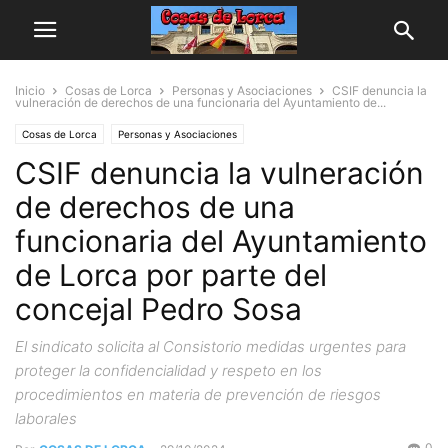
Inicio
Cosas de Lorca
Personas y Asociaciones
CSIF denuncia la
vulneración de derechos de una funcionaria del Ayuntamiento de...
Cosas de Lorca
Personas y Asociaciones
CSIF denuncia la vulneración
de derechos de una
funcionaria del Ayuntamiento
de Lorca por parte del
concejal Pedro Sosa
El sindicato solicita al Consistorio medidas urgentes para
proteger la confidencialidad y respeto en los
procedimientos en materia de prevención de riesgos
laborales
0