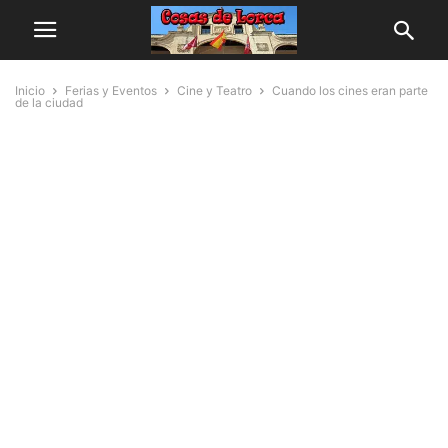
Inicio
Ferias y Eventos
Cine y Teatro
Cuando los cines eran parte
de la ciudad