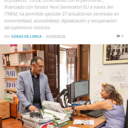
El proyecto "Lorca, conectando con el patrimonio",
financiado con fondos Next Generation EU a través del
ITREM, ha permitido ejecutar 27 actuaciones centradas en
sostenibilidad, accesibilidad, digitalización y recuperación
del patrimonio histórico
0
Por
COSAS DE LORCA
-
30/06/2026