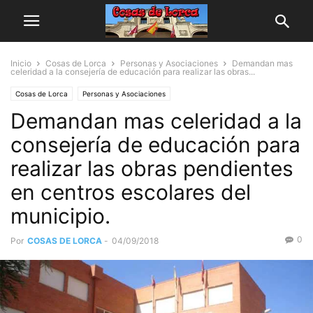
Inicio
Cosas de Lorca
Personas y Asociaciones
Demandan mas
celeridad a la consejería de educación para realizar las obras...
Cosas de Lorca
Personas y Asociaciones
Demandan mas celeridad a la
consejería de educación para
realizar las obras pendientes
en centros escolares del
municipio.
0
Por
COSAS DE LORCA
-
04/09/2018