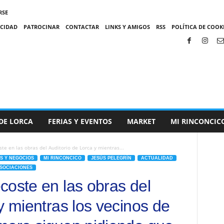
RSE
ACIDAD
PATROCINAR
CONTACTAR
LINKS Y AMIGOS
RSS
POLÍTICA DE COOKI
DE LORCA
FERIAS Y EVENTOS
MARKET
MI RINCONCIC
te en las obras del Auditorio de Lorca y mientras...
S Y NEGOCIOS
MI RINCONCICO
JESÚS PELEGRÍN
ACTUALIDAD
SOCIACIONES
coste en las obras del
y mientras los vecinos de