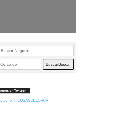
Buscar
Buscar
uenos en Twitter
ts por el @COSASDELORCA.