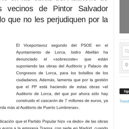
s vecinos de Pintor Salvador
o que no les perjudiquen por la
El Viceportavoz segundo del PSOE en el
Ayuntamiento de Lorca, Isidro Abellán ha
denunciado el «sobrecoste» que están
suponiendo las obras del Auditorio y Palacio de
Congresos de Lorca, para los bolsillos de los
ciudadanos. Además, lamenta que por la gestión
que el PP está haciendo de estas obras «el
Síg
Auditorio de Lorca, del que por ahora sólo hay
construido el cascarón de 7 millones de euros, ya
Twee
erda más al Auditorio de Puerto Lumbreras».
dicación que el Partido Popular hizo «a dedo» de las obras
 de euros a la empresa Tragsa, con sede en Madrid, cuando