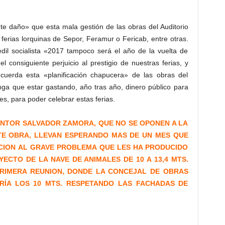
e daño» que esta mala gestión de las obras del Auditorio
ferias lorquinas de Sepor, Feramur o Fericab, entre otras.
dil socialista «2017 tampoco será el año de la vuelta de
el consiguiente perjuicio al prestigio de nuestras ferias, y
cuerda esta «planificación chapucera» de las obras del
nga que estar gastando, año tras año, dinero público para
les, para poder celebrar estas ferias.
INTOR SALVADOR ZAMORA, QUE NO SE OPONEN A LA
TE OBRA, LLEVAN ESPERANDO MAS DE UN MES QUE
UCION AL GRAVE PROBLEMA QUE LES HA PRODUCIDO
ECTO DE LA NAVE DE ANIMALES DE 10 A 13,4 MTS.
RIMERA REUNION, DONDE LA CONCEJAL DE OBRAS
ÍA LOS 10 MTS. RESPETANDO LAS FACHADAS DE
n las marcas de los cimientos donde irá el nuevo muro frente a las viviendas.