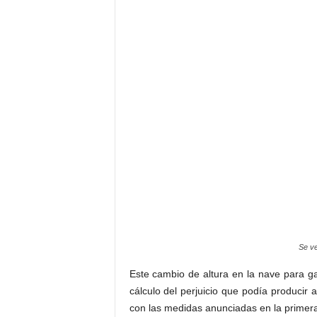
Este cambio de altura en la nave para ga
cálculo del perjuicio que podía producir
con las medidas anunciadas en la primera
perfectamente que la altura de la nave p
frente a la farmacia.
«QUE SE PONGA
PIENSEN QUE DI
MURO DELANTE D
TODA LA VIDA»
Además consideran que son los más p
quedado con distancias al edificio de 20 
de distancia de sus fachadas a la pared 