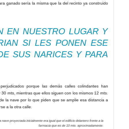
e a la otra calle.
 nave proyectada inicialmente era igual que el edificio delantero frente a la
farmacia que es de 10 mts. aproximadamente.
nicipales de la obra han demostrado una gran falta de
s vecinos perjudicados de la calle Pintor Salvador Zamora,
e 8 meses para reunirse con ellos y buscar soluciones a sus
Los vecinos han solicitado que alejen el edificio
en lo reduzcan en tamaño, e incluso una combinación de
e menos, además solicitan que dejen una zona de jardines
oles centenarios que fueron cortados cuando instalaron la
iminado ahora y que la vista de los vecinos sea verde y no
 su vida.
3 y 6 metros la nave no produciría perjuicio al recinto pues
s que suficiente para desarrollar las dos ferias que se