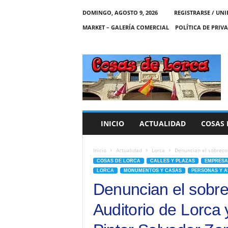
DOMINGO, AGOSTO 9, 2026
REGISTRARSE / UNI
MARKET – GALERÍA COMERCIAL
POLÍTICA DE PRIV
C
O
S
A
S
D
E
INICIO
ACTUALIDAD
COSAS 
L
O
R
Inicio
Actualidad
Lorca
Denuncian el sobrecos
C
COSAS DE LORCA
CALLES Y PLAZAS
EMPRESA
A
LORCA
MONUMENTOS Y CASAS
PERSONAS Y A
Denuncian el sobre
Auditorio de Lorca 