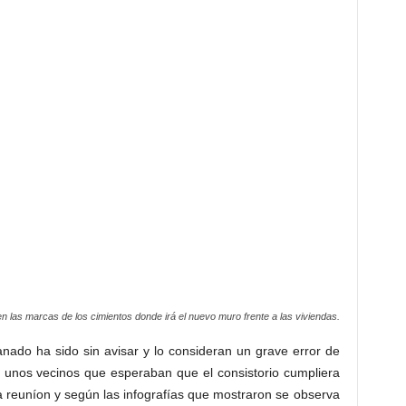
nado ha sido sin avisar y lo consideran un grave error de
 a unos vecinos que esperaban que el consistorio cumpliera
 reuníon y según las infografías que mostraron se observa
ara ganado sería la misma que la del recinto ya construido
N EN NUESTRO LUGAR Y
RIAN SI LES PONEN ESE
E SUS NARICES Y PARA
erjudicados porque las demás calles colindantes han
y 30 mts, mientras que ellos siguen con los mismos 12 mts.
de la nave por lo que piden que se amplie esa distancia a