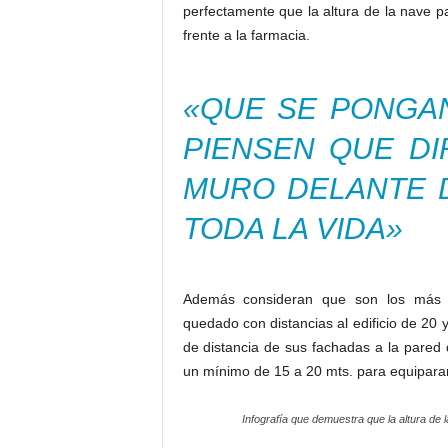
un mínimo de 15 a 20 mts. para equiparars
Infografía que demuestra que la altura de la
Según los vecinos los responsables mu
EMPATIA y de COMUNICACION
hacia lo
al ocultar estos detalles y esperar más d
justas demandas.
entre un mínimo de 3 a 6 metros, o bi
reducción y alejamiento para que se not
junto al nuevo muro para reponer los árb
primera nave en 2005, más los que han el
un alto muro que les ahogue durante toda
Los vecinos consideran que reducir entre 
una nave de más de 4000 m2 ya sería má