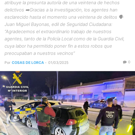
atribuye la presunta autoría de una veintena de hechos
delictivos ➡️Gracias a la investigación, los agentes han
esclarecido hasta el momento una veintena de delitos 🗣️
Juan Miguel Bayonas, edil de Seguridad Ciudadana:
“Agradecemos el extraordinario trabajo de nuestros
agentes, tanto de la Policía Local como de la Guardia Civil,
cuya labor ha permitido poner fin a estos robos que
preocupaban a nuestros vecinos”
0
Por
COSAS DE LORCA
-
01/03/2025