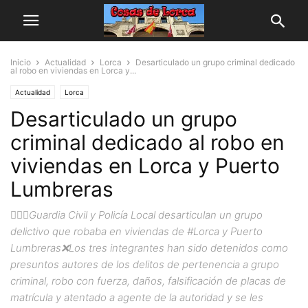
Inicio
Actualidad
Lorca
Desarticulado un grupo criminal dedicado
al robo en viviendas en Lorca y...
Actualidad
Lorca
Desarticulado un grupo
criminal dedicado al robo en
viviendas en Lorca y Puerto
Lumbreras
👮🏽‍♂️Guardia Civil y Policía Local desarticulan un grupo
delictivo que robaba en viviendas de #Lorca y Puerto
Lumbreras❌Los tres integrantes han sido detenidos como
presuntos autores de los delitos de pertenencia a grupo
criminal, robo con fuerza, daños, falsificación de placas de
matrícula y atentado a agente de la autoridad y se les