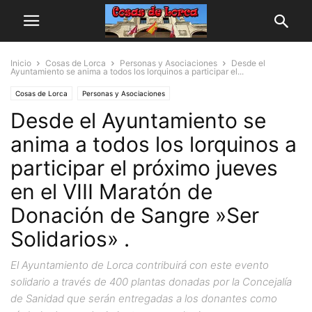
Inicio
Cosas de Lorca
Personas y Asociaciones
Desde el
Ayuntamiento se anima a todos los lorquinos a participar el...
Cosas de Lorca
Personas y Asociaciones
Desde el Ayuntamiento se
anima a todos los lorquinos a
participar el próximo jueves
en el VIII Maratón de
Donación de Sangre »Ser
Solidarios» .
El Ayuntamiento de Lorca contribuirá con este evento
solidario a través de 400 plantas donadas por la Concejalía
de Sanidad que serán entregadas a los donantes como