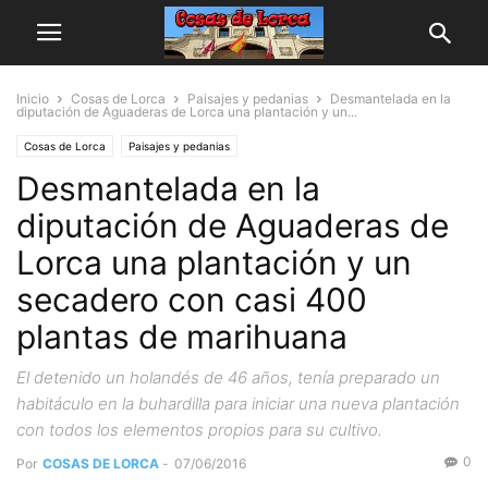
Inicio
Cosas de Lorca
Paisajes y pedanias
Desmantelada en la
diputación de Aguaderas de Lorca una plantación y un...
Cosas de Lorca
Paisajes y pedanias
Desmantelada en la
diputación de Aguaderas de
Lorca una plantación y un
secadero con casi 400
plantas de marihuana
El detenido un holandés de 46 años, tenía preparado un
habitáculo en la buhardilla para iniciar una nueva plantación
con todos los elementos propios para su cultivo.
0
Por
COSAS DE LORCA
-
07/06/2016