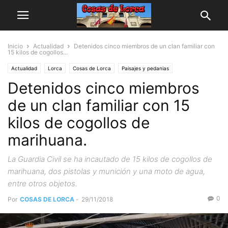
Inicio
Actualidad
Detenidos cinco miembros de un clan familiar con
15 kilos de cogollos...
Actualidad
Lorca
Cosas de Lorca
Paisajes y pedanias
Detenidos cinco miembros
de un clan familiar con 15
kilos de cogollos de
marihuana.
La Guardia Civil se ha incautado de 15 kilos de cogollos de
marihuana, dos pistolas y munición y una moto de agua,
entre otros objetos.
0
Por
COSAS DE LORCA
-
29/11/2018