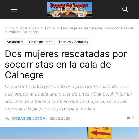
Inicio
Actualidad
Lorca
Dos mujeres rescatadas por socorristas en
la cala de Calnegre
Actualidad
Cosas de Lorca
Paisajes y pedanias
Dos mujeres rescatadas por
socorristas en la cala de
Calnegre
La corriente había generado una poza junto a la orilla en la
que quedó atrapada una mujer de unos 70 años. Al intentar
auxiliarla, otra bañista también quedó atrapada, sin poder
regresar a la playa por sus propios medios.
0
Por
COSAS DE LORCA
-
28/08/2025