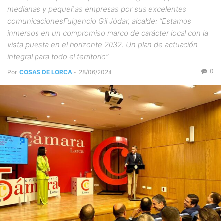
medianas y pequeñas empresas por sus excelentes
comunicacionesFulgencio Gil Jódar, alcalde: “Estamos
inmersos en un compromiso marco de carácter local con la
vista puesta en el horizonte 2032. Un plan de actuación
integral para todo el territorio”
0
Por
COSAS DE LORCA
-
28/06/2024