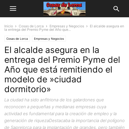
Inicio
Cosas de Lorca
Empresas y Negocios
El alcalde asegura en
la entrega del Premio Pyme del Año que...
Cosas de Lorca
Empresas y Negocios
El alcalde asegura en la
entrega del Premio Pyme del
Año que está remitiendo el
modelo de »ciudad
dormitorio»
La ciudad ha sido anfitriona de los galardones que
reconocen a pequeñas y medianas empresas cuya
actividad es fundamental para la creación de empleo y la
generación de riquezaDestacaba la importancia del polígono
de Saprelorca para la implantación de grandes, pero también