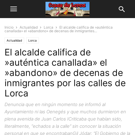
Inicio
Actualidad
Lorca
El alcalde califica de »auténtica
canallada» el »abandono» de decenas de inmigrantes...
Actualidad
Lorca
El alcalde califica de
»auténtica canallada» el
»abandono» de decenas de
inmigrantes por las calles de
Lorca
Denuncia que en ningún momento se informó al
Ayuntamiento ni las Oenegés y que muchos durmieron en
plena avenida de Juan Carlos ICriticaba que habían sido,
literalmente, “echados a la calle” sin conocer la situación
personal en que se encontrabanGil Jódar: “El Gobierno de la