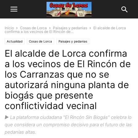
Inicio
Cosas de Lorca
Paisajes y pedanias
El alcalde de Lorca
confirma a los vecinos de El Rincón de...
Actualidad
Cosas de Lorca
Paisajes y pedanias
El alcalde de Lorca confirma
a los vecinos de El Rincón de
los Carranzas que no se
autorizará ninguna planta de
biogás que presente
conflictividad vecinal
▶️ La plataforma ciudadana "El Rincón Sin Biogás" celebra lo
que considera un compromiso decisivo para el futuro de las
pedanías altas.