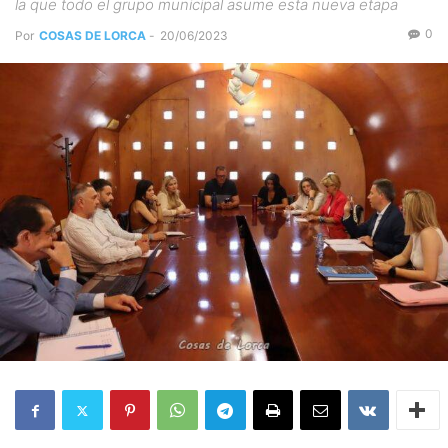
la que todo el grupo municipal asume esta nueva etapa
0
Por
COSAS DE LORCA
-
20/06/2023