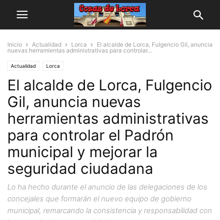
Inicio
Actualidad
Lorca
El alcalde de Lorca, Fulgencio Gil, anuncia
nuevas herramientas administrativas para controlar...
Actualidad
Lorca
El alcalde de Lorca, Fulgencio
Gil, anuncia nuevas
herramientas administrativas
para controlar el Padrón
municipal y mejorar la
seguridad ciudadana
Lo ha hecho durante el anuncio de las delegaciones de los
concejales que formarán el nuevo equipo de gobierno
municipal, remarcando la consistencia y responsabilidad con