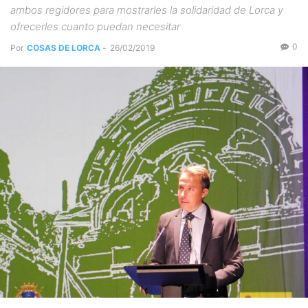
ambos regidores para mostrarles la solidaridad de Lorca y
ofrecerles cuanto puedan necesitar
0
Por
COSAS DE LORCA
-
26/02/2019