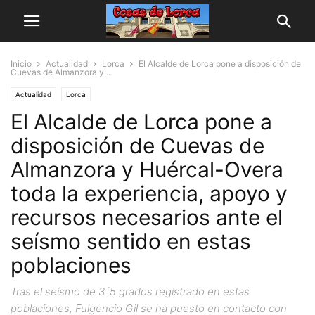
Inicio
Actualidad
Lorca
El Alcalde de Lorca pone a disposición de
Cuevas de Almanzora y...
Actualidad
Lorca
El Alcalde de Lorca pone a
disposición de Cuevas de
Almanzora y Huércal-Overa
toda la experiencia, apoyo y
recursos necesarios ante el
seísmo sentido en estas
poblaciones
Tras el seísmo de 3´5 grados registrado en estas
poblaciones, Fulgencio Gil se ha puesto en contacto con