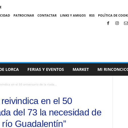
E
ACIDAD
PATROCINAR
CONTACTAR
LINKS Y AMIGOS
RSS
POLÍTICA DE COOKI
DE LORCA
FERIAS Y EVENTOS
MARKET
MI RINCONCIC
ivindica en el 50 aniversario de la riada...
 reivindica en el 50
iada del 73 la necesidad de
l río Guadalentín”