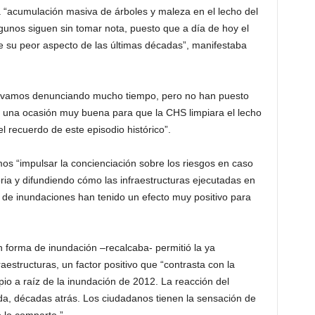
 “acumulación masiva de árboles y maleza en el lecho del
lgunos siguen sin tomar nota, puesto que a día de hoy el
ce su peor aspecto de las últimas décadas”, manifestaba
 “llevamos denunciando mucho tiempo, pero no han puesto
a una ocasión muy buena para que la CHS limpiara el lecho
l recuerdo de este episodio histórico”.
s “impulsar la concienciación sobre los riesgos en caso
ia y difundiendo cómo las infraestructuras ejecutadas en
o de inundaciones han tenido un efecto muy positivo para
n forma de inundación –recalcaba- permitió la ya
estructuras, un factor positivo que “contrasta con la
pio a raíz de la inundación de 2012. La reacción del
ida, décadas atrás. Los ciudadanos tienen la sensación de