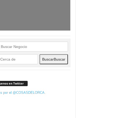
Buscar
Buscar
uenos en Twitter
ts por el @COSASDELORCA.