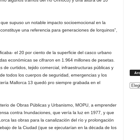
mo algunos tramos del río Orinoco) y una altura de 10
que supuso un notable impacto socioemocional en la
constituye una referencia para generaciones de lorquinos”,
icaba- el 20 por ciento de la superficie del casco urbano
das económicas se cifraron en 1.964 millones de pesetas.
 de curtidos, tejido comercial, infraestructuras públicas y
Arc
 de todos los cuerpos de seguridad, emergencias y los
tería Mallorca 13 quedó pro siempre grabada en el
isterio de Obras Públicas y Urbanismo, MOPU, a emprender
ensa contra Inundaciones, que vería la luz en 1977, y que
orca las obras para la canalización del río y prolongación
ebajo de la Ciudad (que se ejecutarían en la década de los