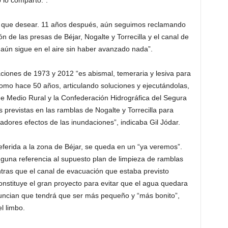
 lo comparto.”.
 que desear. 11 años después, aún seguimos reclamando
n de las presas de Béjar, Nogalte y Torrecilla y el canal de
aún sigue en el aire sin haber avanzado nada”.
aciones de 1973 y 2012 “es abismal, temeraria y lesiva para
omo hace 50 años, articulando soluciones y ejecutándolas,
o de Medio Rural y la Confederación Hidrográfica del Segura
 previstas en las ramblas de Nogalte y Torrecilla para
adores efectos de las inundaciones”, indicaba Gil Jódar.
referida a la zona de Béjar, se queda en un “ya veremos”.
nguna referencia al supuesto plan de limpieza de ramblas
tras que el canal de evacuación que estaba previsto
constituye el gran proyecto para evitar que el agua quedara
ncian que tendrá que ser más pequeño y “más bonito”,
l limbo.