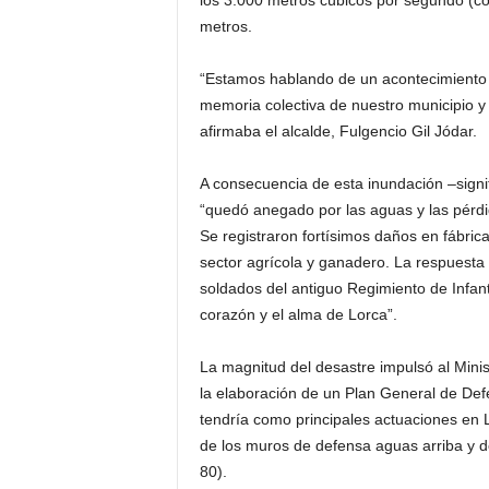
los 3.000 metros cúbicos por segundo (co
metros.
“Estamos hablando de un acontecimiento 
memoria colectiva de nuestro municipio y 
afirmaba el alcalde, Fulgencio Gil Jódar.
A consecuencia de esta inundación –signif
“quedó anegado por las aguas y las pérdi
Se registraron fortísimos daños en fábricas
sector agrícola y ganadero. La respuesta
soldados del antiguo Regimiento de Infan
corazón y el alma de Lorca”.
La magnitud del desastre impulsó al Min
la elaboración de un Plan General de Def
tendría como principales actuaciones en L
de los muros de defensa aguas arriba y d
80).