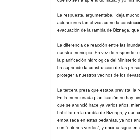
que no se ha aprendido nada, y yo mismo
La respuesta, argumentaba, “deja mucho
actuaciones tan obvias como la constricció
evacuación de la rambla de Biznaga, que 
La diferencia de reacción entre las inund
nuestro municipio. En vez de responder c
la planificación hidrológica del Ministeri
ha suprimido la construcción de las presas
proteger a nuestros vecinos de los devast
La tercera presa que estaba prevista, la 
En la mencionada planificación no hay ni
que se anunció hace ya varios años, mien
habilitar en la rambla de Biznaga, y que 
embalsada en estas pedanías, ya nos anu
con “criterios verdes”, y encima sigue en e