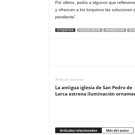
Por último, pedía a algunos que reflexion
y ofrezcan a los lorquinos las solucione
pendiente”.
ETIQUETAS
GUADALENTIN
INUNDACION
RIA
Artículo anterior
La antigua iglesia de San Pedro de
Lorca estrena iluminación orname
Artículos relacionados
Más del autor