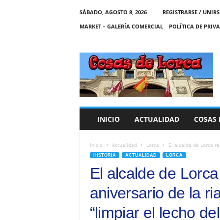
SÁBADO, AGOSTO 8, 2026
REGISTRARSE / UNIRS
MARKET – GALERÍA COMERCIAL
POLÍTICA DE PRIV
C
O
S
A
S
D
E
INICIO
ACTUALIDAD
COSAS 
L
O
R
Inicio
Actualidad
Lorca
El alcalde de Lorca re
C
HISTORIA
ACTUALIDAD
LORCA
A
El alcalde de Lorca
aniversario de la r
“limpiar el lecho de