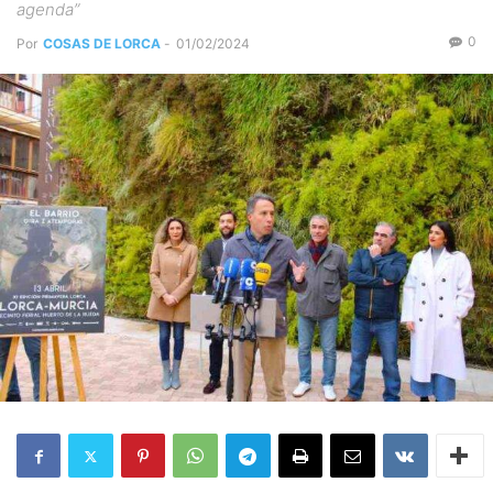
agenda”
0
Por
COSAS DE LORCA
-
01/02/2024