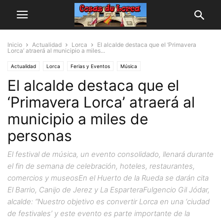
Inicio
Actualidad
Lorca
El alcalde destaca que el ‘Primavera
Lorca’ atraerá al municipio a miles...
Actualidad
Lorca
Ferias y Eventos
Música
El alcalde destaca que el
‘Primavera Lorca’ atraerá al
municipio a miles de
personas
El festival de música, un evento consolidado, llenará durante
el fin de semana de celebración, hoteles, restaurantes,
comercios y museosEn el Huerto de la Rueda se darán cita
El Barrio, Canijo de Jerez y La EsparteraFulgencio Gil Jódar,
alcalde: “Nuestro objetivo es convertir Lorca en una ‘ciudad
de festivales’ y este evento es parte importante de la