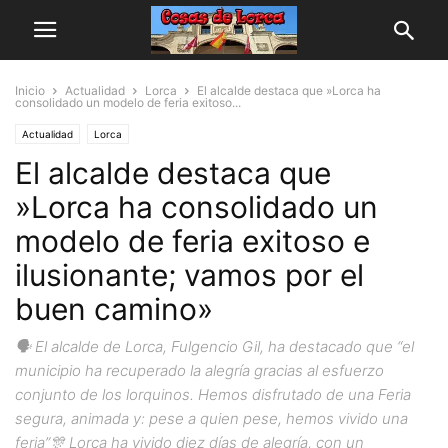
Inicio
Actualidad
Lorca
El alcalde destaca que »Lorca ha
consolidado un modelo de feria exitoso...
Actualidad
Lorca
El alcalde destaca que
»Lorca ha consolidado un
modelo de feria exitoso e
ilusionante; vamos por el
buen camino»
🗣 El alcalde de Lorca, Fulgencio Gil, ha destacado que “el
municipio ha recuperado la alegría gracias al esfuerzo
conjunto de los lorquinos. Hemos disfrutado de una Feria
segura, animada y: pese a quien pese, hemos vivido una
feria”🎊 Lorca ha vivido diez días de alegría, con un