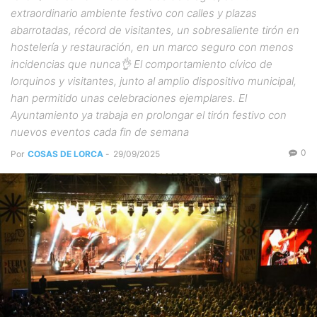
extraordinario ambiente festivo con calles y plazas
abarrotadas, récord de visitantes, un sobresaliente tirón en
hostelería y restauración, en un marco seguro con menos
incidencias que nunca👌 El comportamiento cívico de
lorquinos y visitantes, junto al amplio dispositivo municipal,
han permitido unas celebraciones ejemplares. El
Ayuntamiento ya trabaja en prolongar el tirón festivo con
nuevos eventos cada fin de semana
0
Por
COSAS DE LORCA
-
29/09/2025