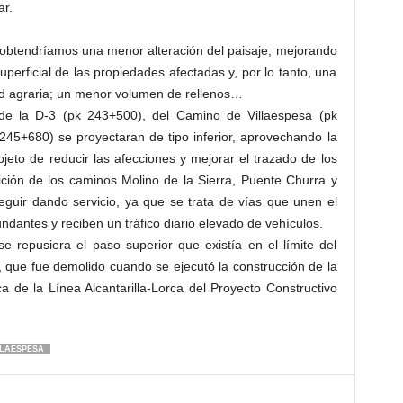
ar.
e obtendríamos una menor alteración del paisaje, mejorando
perficial de las propiedades afectadas y, por lo tanto, una
ad agraria; un menor volumen de rellenos…
de la D-3 (pk 243+500), del Camino de Villaespesa (pk
45+680) se proyectaran de tipo inferior, aprovechando la
objeto de reducir las afecciones y mejorar el trazado de los
ción de los caminos Molino de la Sierra, Puente Churra y
uir dando servicio, ya que se trata de vías que unen el
ndantes y reciben un tráfico diario elevado de vehículos.
e repusiera el paso superior que existía en el límite del
 que fue demolido cuando se ejecutó la construcción de la
a de la Línea Alcantarilla-Lorca del Proyecto Constructivo
LLAESPESA