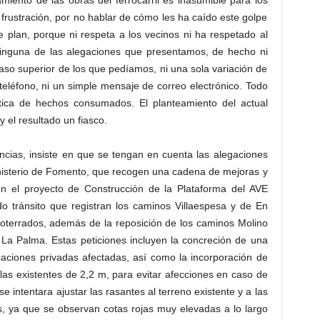
amiento de las obras del ferrocarril es inasumible para los
rustración, por no hablar de cómo les ha caído este golpe
e plan, porque ni respeta a los vecinos ni ha respetado al
inguna de las alegaciones que presentamos, de hecho ni
aso superior de los que pedíamos, ni una sola variación de
eléfono, ni un simple mensaje de correo electrónico. Todo
ica de hechos consumados. El planteamiento del actual
 el resultado un fiasco.
ancias, insiste en que se tengan en cuenta las alegaciones
inisterio de Fomento, que recogen una cadena de mejoras y
en el proyecto de Construcción de la Plataforma del AVE
do tránsito que registran los caminos Villaespesa y de En
oterrados, además de la reposición de los caminos Molino
 La Palma. Estas peticiones incluyen la concreción de una
icaciones privadas afectadas, así como la incorporación de
las existentes de 2,2 m, para evitar afecciones en caso de
se intentara ajustar las rasantes al terreno existente y a las
s, ya que se observan cotas rojas muy elevadas a lo largo