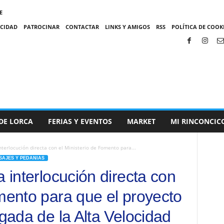
E
ACIDAD
PATROCINAR
CONTACTAR
LINKS Y AMIGOS
RSS
POLÍTICA DE COOKI
DE LORCA
FERIAS Y EVENTOS
MARKET
MI RINCONCIC
nterlocución directa con el Ministerio de Fomento para...
SAJES Y PEDANIAS
a interlocución directa con
omento para que el proyecto
egada de la Alta Velocidad