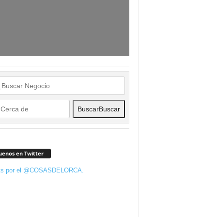
Buscar
Buscar
uenos en Twitter
ts por el @COSASDELORCA.