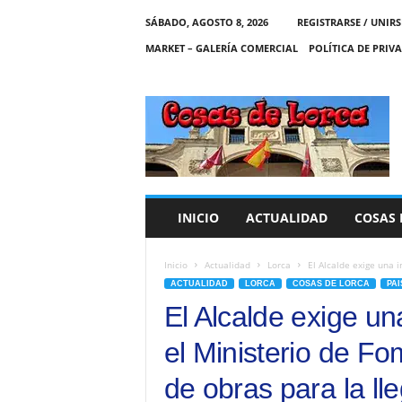
SÁBADO, AGOSTO 8, 2026
REGISTRARSE / UNIRS
MARKET – GALERÍA COMERCIAL
POLÍTICA DE PRIV
C
O
S
A
S
D
E
INICIO
ACTUALIDAD
COSAS 
L
O
R
Inicio
Actualidad
Lorca
El Alcalde exige una i
C
ACTUALIDAD
LORCA
COSAS DE LORCA
PAI
A
El Alcalde exige un
el Ministerio de F
de obras para la ll