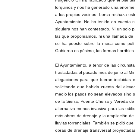
Fulgencio Gil ha ratificado que el plante
lorquinos y nos ha generado una enorme f
a los propios vecinos. Lorca rechaza est
Ayuntamiento. No ha tenido en cuenta n
siquiera nos han contestado. Ni un solo p
las que proponíamos, ni una llamada de t
se ha puesto sobre la mesa como polít
Gobierno es pésimo, las formas horribles y
El Ayuntamiento, a tenor de las circunst
trasladadas el pasado mes de junio al M
alegaciones para que fueran incluidas 
solicitando que habida cuenta del eleva
medio los pasos no sean elevados sino s
de la Sierra, Puente Churra y Vereda de
alternativa menos invasiva para las edif
más obras de drenaje y la ampliación de 
lluvias torrenciales. También se pidió que 
obras de drenaje transversal proyectada