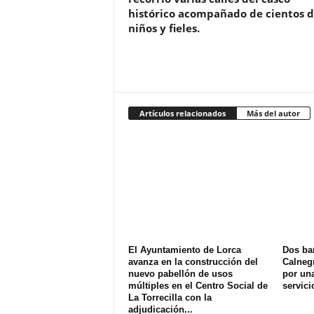
histórico acompañado de cientos 
niños y fieles.
Artículos relacionados
Más del autor
El Ayuntamiento de Lorca
Dos ba
avanza en la construcción del
Calnegr
nuevo pabellón de usos
por una
múltiples en el Centro Social de
servici
La Torrecilla con la
adjudicación...