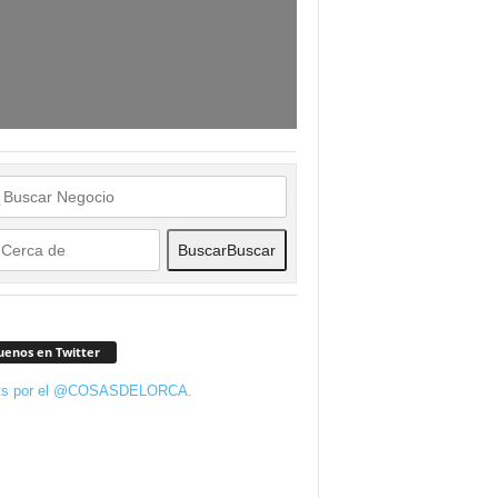
Buscar
Buscar
uenos en Twitter
ts por el @COSASDELORCA.