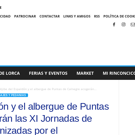
E
ACIDAD
PATROCINAR
CONTACTAR
LINKS Y AMIGOS
RSS
POLÍTICA DE COOKI
DE LORCA
FERIAS Y EVENTOS
MARKET
MI RINCONCIC
Aljibe del Espaldón y el albergue de Puntas de Calnegre acogerán...
SAJES Y PEDANIAS
dón y el albergue de Puntas
án las XI Jornadas de
nizadas por el