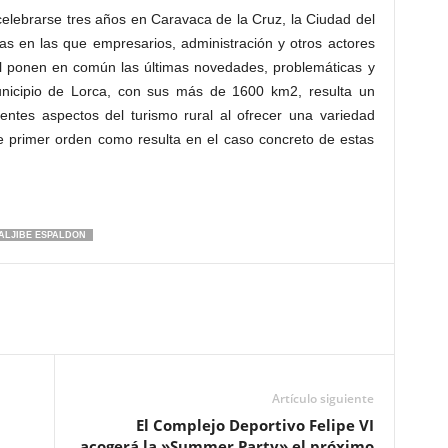
elebrarse tres años en Caravaca de la Cruz, la Ciudad del
as en las que empresarios, administración y otros actores
al ponen en común las últimas novedades, problemáticas y
unicipio de Lorca, con sus más de 1600 km2, resulta un
erentes aspectos del turismo rural al ofrecer una variedad
de primer orden como resulta en el caso concreto de estas
ALJIBE ESPALDON
Artículo siguiente
El Complejo Deportivo Felipe VI
acogerá la »Summer Party» el próximo