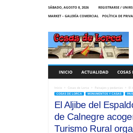
SÁBADO, AGOSTO 8, 2026
REGISTRARSE / UNIRS
MARKET – GALERÍA COMERCIAL
POLÍTICA DE PRIV
C
O
S
A
S
D
E
INICIO
ACTUALIDAD
COSAS 
L
O
R
Inicio
Cosas de Lorca
Paisajes y pedanias
El 
C
COSAS DE LORCA
MONUMENTOS Y CASAS
PAI
A
El Aljibe del Espal
de Calnegre acoger
Turismo Rural orga