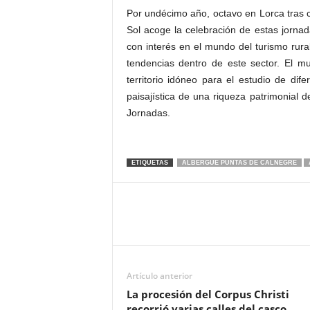
Por undécimo año, octavo en Lorca tras c
Sol acoge la celebración de estas jornad
con interés en el mundo del turismo rur
tendencias dentro de este sector. El m
territorio idóneo para el estudio de dif
paisajística de una riqueza patrimonial 
Jornadas.
ETIQUETAS
ALBERGUE PUNTAS DE CALNEGRE
Artículo anterior
La procesión del Corpus Christi
recorrió varias calles del casco