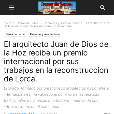
Inicio
Cosas de Lorca
Personas y Asociaciones
El arquitecto Juan
de Dios de la Hoz recibe un premio internacional...
Cosas de Lorca
Personas y Asociaciones
El arquitecto Juan de Dios de
la Hoz recibe un premio
internacional por sus
trabajos en la reconstruccion
de Lorca.
El jurado, formado por prestigiosos arquitectos nacionales e
internacionales, ha valorado el dominio de las técnicas
tradicionales e históricas mostrado en muchas de sus
intervenciones en el patrimonio.
0