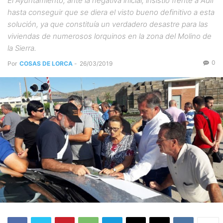
El Ayuntamiento, ante la negativa inicial, insistió frente a Adif
hasta conseguir que se diera el visto bueno definitivo a esta
solución, ya que constituía un verdadero desastre para las
viviendas de numerosos lorquinos en la zona del Molino de
la Sierra.
0
Por
COSAS DE LORCA
-
26/03/2019