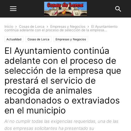
Inicio
Cosas de Lorca
Empresas y Negocios
El Ayuntamiento
continúa adelante con el proceso de selección de la empresa...
Actualidad
Cosas de Lorca
Empresas y Negocios
El Ayuntamiento continúa
adelante con el proceso de
selección de la empresa que
prestará el servicio de
recogida de animales
abandonados o extraviados
en el municipio
Al no cumplir todas las exigencias requeridas, una de las
dos empresas solicitantes ha presentado su