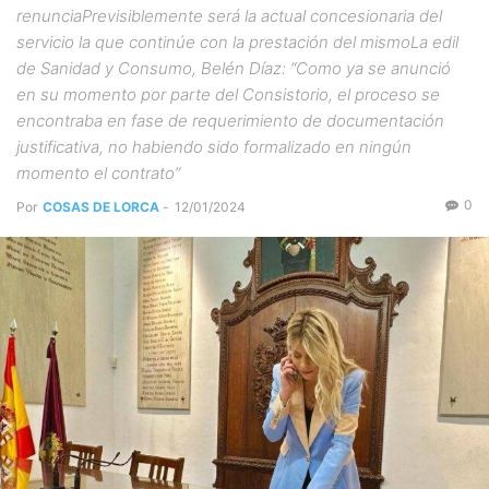
renunciaPrevisiblemente será la actual concesionaria del
servicio la que continúe con la prestación del mismoLa edil
de Sanidad y Consumo, Belén Díaz: “Como ya se anunció
en su momento por parte del Consistorio, el proceso se
encontraba en fase de requerimiento de documentación
justificativa, no habiendo sido formalizado en ningún
momento el contrato”
0
Por
COSAS DE LORCA
-
12/01/2024