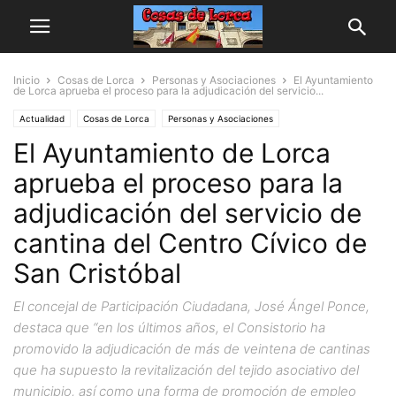
Inicio
Cosas de Lorca
Personas y Asociaciones
El Ayuntamiento
de Lorca aprueba el proceso para la adjudicación del servicio...
Actualidad
Cosas de Lorca
Personas y Asociaciones
El Ayuntamiento de Lorca
aprueba el proceso para la
adjudicación del servicio de
cantina del Centro Cívico de
San Cristóbal
El concejal de Participación Ciudadana, José Ángel Ponce,
destaca que “en los últimos años, el Consistorio ha
promovido la adjudicación de más de veintena de cantinas
que ha supuesto la revitalización del tejido asociativo del
municipio, así como una forma de promoción de empleo