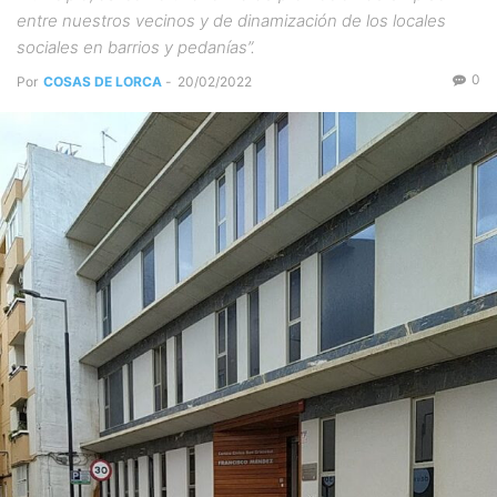
entre nuestros vecinos y de dinamización de los locales
sociales en barrios y pedanías”.
0
Por
COSAS DE LORCA
-
20/02/2022