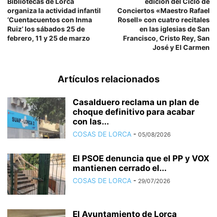
Bibliotecas de Lorca
edición del Ciclo de
organiza la actividad infantil
Conciertos «Maestro Rafael
‘Cuentacuentos con Inma
Rosell» con cuatro recitales
Ruiz’ los sábados 25 de
en las iglesias de San
febrero, 11 y 25 de marzo
Francisco, Cristo Rey, San
José y El Carmen
Artículos relacionados
Casalduero reclama un plan de
choque definitivo para acabar
con las...
COSAS DE LORCA
-
05/08/2026
El PSOE denuncia que el PP y VOX
mantienen cerrado el...
COSAS DE LORCA
-
29/07/2026
El Ayuntamiento de Lorca