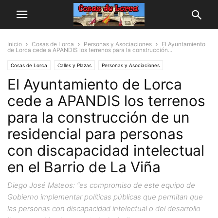
Inicio
Cosas de Lorca
Personas y Asociaciones
El Ayuntamiento
de Lorca cede a APANDIS los terrenos para la construcción...
Cosas de Lorca
Calles y Plazas
Personas y Asociaciones
El Ayuntamiento de Lorca
cede a APANDIS los terrenos
para la construcción de un
residencial para personas
con discapacidad intelectual
en el Barrio de La Viña
Diego José Mateos: “es compromiso de este equipo de
Gobierno implementar políticas públicas que permitan que
las personas con discapacidad intelectual o del desarrollo