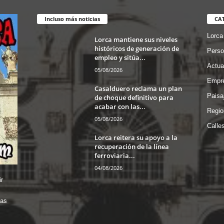
Incluso más noticias
CA
Lorca
Lorca mantiene sus niveles
históricos de generación de
Perso
empleo y sitúa...
Actua
05/08/2026
Empre
Casalduero reclama un plan
Paisa
de choque definitivo para
acabar con las...
Regio
05/08/2026
Calle
Lorca reitera su apoyo a la
recuperación de la línea
ferroviaria...
04/08/2026
r
das