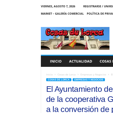
VIERNES, AGOSTO 7, 2026
REGISTRARSE / UNIRS
MARKET – GALERÍA COMERCIAL
POLÍTICA DE PRIV
C
O
S
A
S
D
E
INICIO
ACTUALIDAD
COSAS 
L
O
R
Inicio
Cosas de Lorca
Empresas y Negocios
E
C
COSAS DE LORCA
EMPRESAS Y NEGOCIOS
A
El Ayuntamiento de
de la cooperativa
a la conversión de