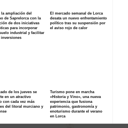
la ampliación del
El mercado semanal de Lorca
o de Saprelorca con la
desata un nuevo enfrentamiento
ión de dos iniciativas
político tras su suspensión por
ticas para incorporar
el aviso rojo de calor
uelo industrial y facilitar
 inversiones
ado de los jueves se
Turismo pone en marcha
te en un atractivo
«Historia y Vino», una nueva
co con cada vez más
experiencia que fusiona
tes del litoral murciano y
patrimonio, gastronomía y
ense
enoturismo durante el verano
en Lorca