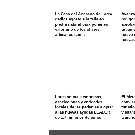
La Casa del Artesano de Lorca
Avanza 
dedica agosto a la talla en
polígon
piedra natural para poner en
aprobac
valor uno de los oficios
urbanís
artesanos con...
nuevo s
nuevas
Lorca anima a empresas,
El Merc
asociaciones y entidades
convier
locales de las pedanías a optar
turísti
a las nuevas ayudas LEADER
visitan
de 1,7 millones de euros
almeri