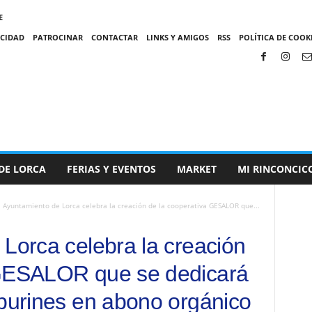
E
ACIDAD
PATROCINAR
CONTACTAR
LINKS Y AMIGOS
RSS
POLÍTICA DE COOKI
DE LORCA
FERIAS Y EVENTOS
MARKET
MI RINCONCIC
l Ayuntamiento de Lorca celebra la creación de la cooperativa GESALOR que...
 Lorca celebra la creación
 GESALOR que se dedicará
 purines en abono orgánico