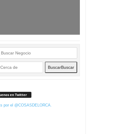
Buscar
Buscar
uenos en Twitter
ts por el @COSASDELORCA.