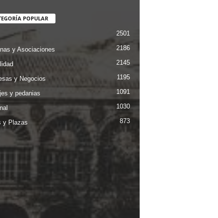
TEGORÍA POPULAR
2501
2186
nas y Asociaciones
2145
lidad
1195
sas y Negocios
1091
jes y pedanias
1030
nal
873
s y Plazas