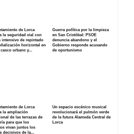
ntamiento de Lorca
Guerra política por la limpieza
a la seguridad vial con
en San Cristóbal: PSOE
 intensivo de repintado
denuncia abandono y el
eñalización horizontal en
Gobierno responde acusando
 casco urbano y...
de oportunismo
ntamiento de Lorca
Un espacio escénico musical
a la ampliación
revolucionará el pulmón verde
onal de las terrazas de
de la futura Alameda Central de
ría para que los
Lorca
os vivan juntos los
s decisivos de la...