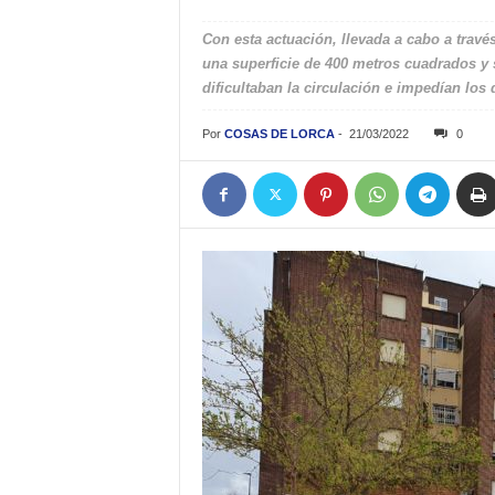
Con esta actuación, llevada a cabo a travé
una superficie de 400 metros cuadrados y 
dificultaban la circulación e impedían lo
Por
COSAS DE LORCA
-
21/03/2022
0