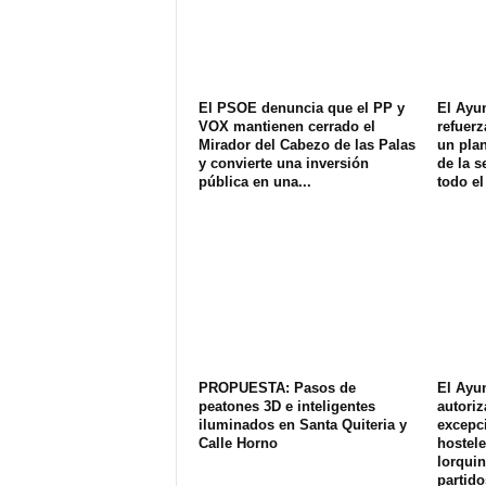
El PSOE denuncia que el PP y
El Ayu
VOX mantienen cerrado el
refuerz
Mirador del Cabezo de las Palas
un plan
y convierte una inversión
de la s
pública en una...
todo el
PROPUESTA: Pasos de
El Ayu
peatones 3D e inteligentes
autoriz
iluminados en Santa Quiteria y
excepci
Calle Horno
hostele
lorquin
partido