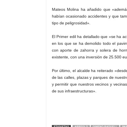
Mateos Molina ha añadido que «además 
habían ocasionado accidentes y que tamb
tipo de peligrosidad».
El Primer edil ha detallado que «se ha a
en los que se ha demolido todo el pavime
con aporte de zahorra y solera de horm
existente, con una inversión de 25.500 e
Por último, el alcalde ha reiterado «des
de las calles, plazas y parques de nuestr
y permitir que nuestros vecinos y vecin
de sus infraestructuras».
ETIQUETAS
ARREGLO
GIMENO BADUELL
PA