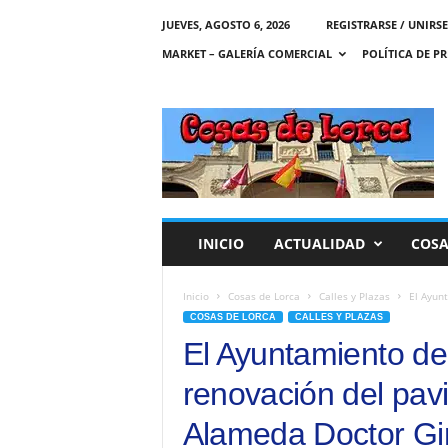
JUEVES, AGOSTO 6, 2026
REGISTRARSE / UNIRSE
MARKET – GALERÍA COMERCIAL
POLÍTICA DE P
C
O
S
A
S
D
E
INICIO
ACTUALIDAD
COSA
L
O
R
Inicio
Cosas de Lorca
Calles y Plazas
El Ayun
C
COSAS DE LORCA
CALLES Y PLAZAS
A
El Ayuntamiento de
renovación del pav
Alameda Doctor Gi