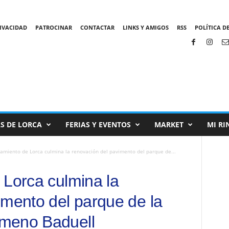
RIVACIDAD
PATROCINAR
CONTACTAR
LINKS Y AMIGOS
RSS
POLÍTICA DE
S DE LORCA
FERIAS Y EVENTOS
MARKET
MI RI
tamiento de Lorca culmina la renovación del pavimento del parque de...
 Lorca culmina la
imento del parque de la
meno Baduell