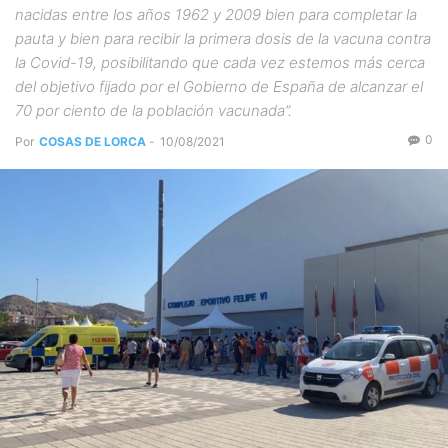
nacidas entre los años 1962 y 2009 bien para completar la
pauta y bien para recibir la primera dosis de la vacuna contra
la Covid-19, posibilitando que cada vez estemos más cerca
del objetivo fijado por el Gobierno de España de alcanzar el
70 por ciento de la población vacunada”.
0
Por
COSAS DE LORCA
-
10/08/2021