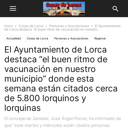
Inicio
Cosas de Lorca
Personas y Asociaciones
El Ayuntamiento
de Lorca destaca “el buen ritmo de vacunación en nuestro...
Actualidad
Cosas de Lorca
Personas y Asociaciones
Regional
El Ayuntamiento de Lorca
destaca “el buen ritmo de
vacunación en nuestro
municipio” donde esta
semana están citados cerca
de 5.800 lorquinos y
lorquinas
El concejal de Sanidad, José Ángel Ponce, ha informado de
que “este martes y miércoles están citados personas