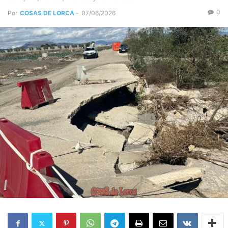
0
Por
COSAS DE LORCA
-
07/06/2026