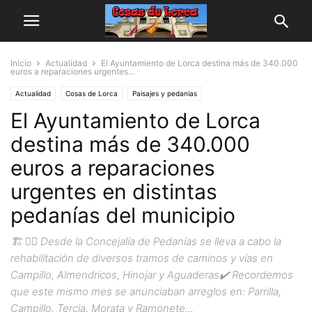
Inicio
Actualidad
El Ayuntamiento de Lorca destina más de 340.000
euros a reparaciones urgentes...
Actualidad
Cosas de Lorca
Paisajes y pedanias
El Ayuntamiento de Lorca
destina más de 340.000
euros a reparaciones
urgentes en distintas
pedanías del municipio
🏗️ 👉🏻 Desde la Concejalía de Pedanías se lleva a cabo la
rehabilitación de diversos tramos de caminos y vías en
Campillo, Almendricos, Hinojar y Aguaderas✔️ Recordemos
que este mismo mes se anunciaban arreglos en: Parrilla,
Campillo, Tercia, Morata y Ramonete...