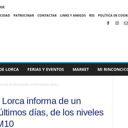
RSE
ACIDAD
PATROCINAR
CONTACTAR
LINKS Y AMIGOS
RSS
POLÍTICA DE COOKI
DE LORCA
FERIAS Y EVENTOS
MARKET
MI RINCONCIC
a de un incremento, en los últimos días,...
 Lorca informa de un
últimos días, de los niveles
PM10