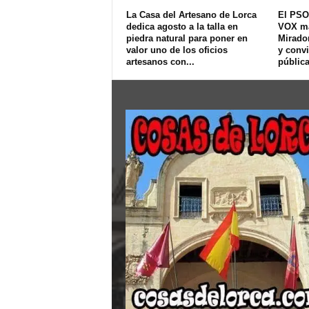
La Casa del Artesano de Lorca
El PSO
dedica agosto a la talla en
VOX ma
piedra natural para poner en
Mirador
valor uno de los oficios
y convi
artesanos con...
pública