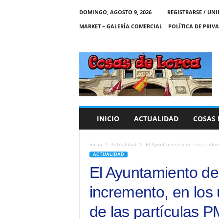
DOMINGO, AGOSTO 9, 2026
REGISTRARSE / UNI
MARKET – GALERÍA COMERCIAL
POLÍTICA DE PRIV
C
O
S
A
S
D
E
INICIO
ACTUALIDAD
COSAS 
L
O
R
Inicio
Actualidad
El Ayuntamiento de Lorca inform
C
ACTUALIDAD
A
El Ayuntamiento de
incremento, en los 
de las partículas 