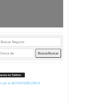
Buscar
Buscar
uenos en Twitter
ts por el @COSASDELORCA.