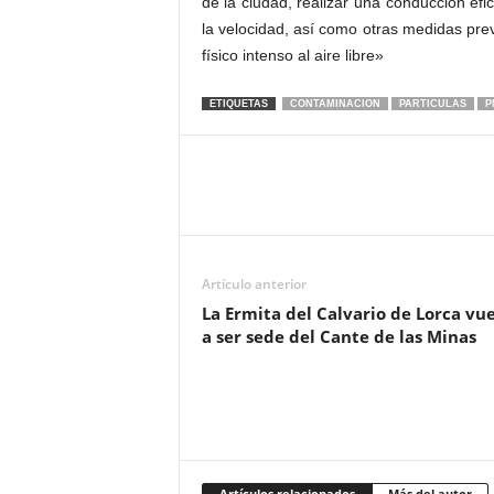
de la ciudad, realizar una conducción efi
la velocidad, así como otras medidas prev
físico intenso al aire libre»
ETIQUETAS
CONTAMINACION
PARTICULAS
P
Artículo anterior
La Ermita del Calvario de Lorca vu
a ser sede del Cante de las Minas
Artículos relacionados
Más del autor