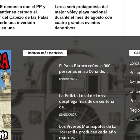
E denuncia que el PP y
Lorca será protagonista del
ntienen cerrado el
mejor vóley playa nacional
 del Cabezo de las Palas
durante el mes de agosto con
erte una inversión
cuatro grandes eventos
 en una...
deportivos
Incluso más noticias
CA
Lorca
El Paso Blanco reúne a 300
personas en su Cena de...
Perso
09/08/2026
Actua
Empre
La Policía Local de Lorca
despliega más de un centenar
Paisa
de...
Regio
08/08/2026
Calle
Los Viveros Municipales de La
Torrecilla producen cada año
más de...