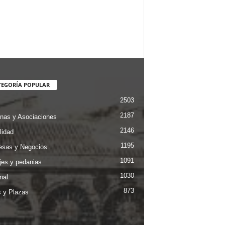
TEGORÍA POPULAR
2503
2187
nas y Asociaciones
2146
lidad
1195
sas y Negocios
1091
jes y pedanias
1030
nal
873
s y Plazas