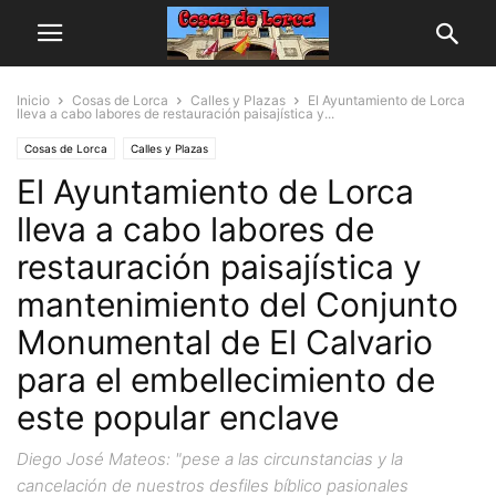
Inicio
Cosas de Lorca
Calles y Plazas
El Ayuntamiento de Lorca
lleva a cabo labores de restauración paisajística y...
Cosas de Lorca
Calles y Plazas
El Ayuntamiento de Lorca
lleva a cabo labores de
restauración paisajística y
mantenimiento del Conjunto
Monumental de El Calvario
para el embellecimiento de
este popular enclave
Diego José Mateos: "pese a las circunstancias y la
cancelación de nuestros desfiles bíblico pasionales