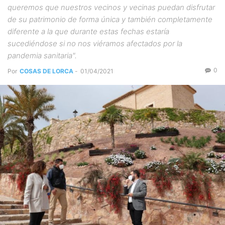
queremos que nuestros vecinos y vecinas puedan disfrutar
de su patrimonio de forma única y también completamente
diferente a la que durante estas fechas estaría
sucediéndose si no nos viéramos afectados por la
pandemia sanitaria".
0
Por
COSAS DE LORCA
-
01/04/2021