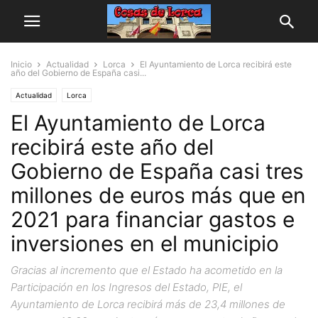
Inicio
Actualidad
Lorca
El Ayuntamiento de Lorca recibirá este
año del Gobierno de España casi...
Actualidad
Lorca
El Ayuntamiento de Lorca
recibirá este año del
Gobierno de España casi tres
millones de euros más que en
2021 para financiar gastos e
inversiones en el municipio
Gracias al incremento que el Estado ha acometido en la
Participación en los Ingresos del Estado, PIE, el
Ayuntamiento de Lorca recibirá más de 23,4 millones de