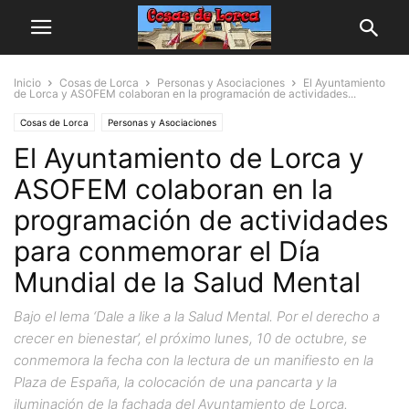
Inicio
Cosas de Lorca
Personas y Asociaciones
El Ayuntamiento
de Lorca y ASOFEM colaboran en la programación de actividades...
Cosas de Lorca
Personas y Asociaciones
El Ayuntamiento de Lorca y
ASOFEM colaboran en la
programación de actividades
para conmemorar el Día
Mundial de la Salud Mental
Bajo el lema ‘Dale a like a la Salud Mental. Por el derecho a
crecer en bienestar’, el próximo lunes, 10 de octubre, se
conmemora la fecha con la lectura de un manifiesto en la
Plaza de España, la colocación de una pancarta y la
iluminación de la fachada del Ayuntamiento de Lorca.