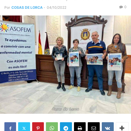
0
Por
COSAS DE LORCA
-
04/10/2022