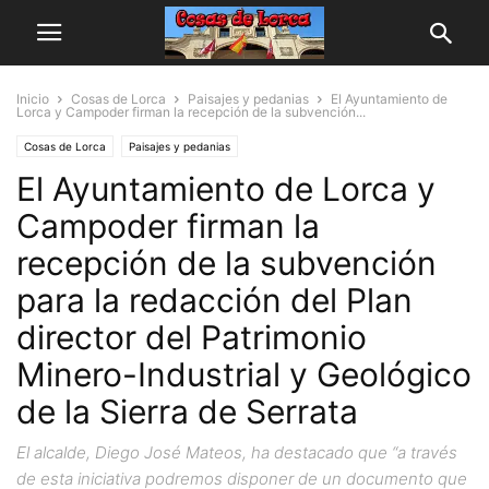
Inicio
Cosas de Lorca
Paisajes y pedanias
El Ayuntamiento de
Lorca y Campoder firman la recepción de la subvención...
Cosas de Lorca
Paisajes y pedanias
El Ayuntamiento de Lorca y
Campoder firman la
recepción de la subvención
para la redacción del Plan
director del Patrimonio
Minero-Industrial y Geológico
de la Sierra de Serrata
El alcalde, Diego José Mateos, ha destacado que “a través
de esta iniciativa podremos disponer de un documento que