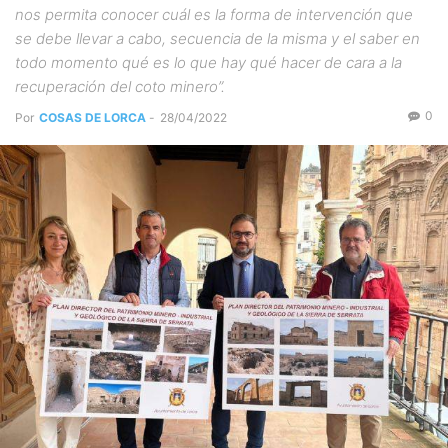
nos permita conocer cuál es la forma de intervención que
se debe llevar a cabo, secuencia de la misma y el saber en
todo momento qué es lo que hay qué hacer de cara a la
recuperación del coto minero”.
0
Por
COSAS DE LORCA
-
28/04/2022