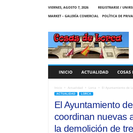
VIERNES, AGOSTO 7, 2026
REGISTRARSE / UNIRS
MARKET – GALERÍA COMERCIAL
POLÍTICA DE PRIV
C
O
S
A
S
D
E
INICIO
ACTUALIDAD
COSAS 
L
O
R
Inicio
Actualidad
Lorca
El Ayuntamiento de Lo
C
ACTUALIDAD
LORCA
A
El Ayuntamiento d
coordinan nuevas a
la demolición de tr