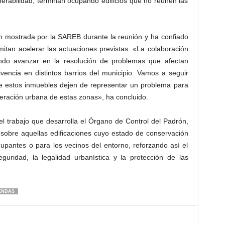
erabilidad, terminan ocupando edificios que no reúnen las
ón mostrada por la SAREB durante la reunión y ha confiado
tan acelerar las actuaciones previstas. «La colaboración
endo avanzar en la resolución de problemas que afectan
vencia en distintos barrios del municipio. Vamos a seguir
e estos inmuebles dejen de representar un problema para
neración urbana de estas zonas», ha concluido.
l trabajo que desarrolla el Órgano de Control del Padrón,
sobre aquellas edificaciones cuyo estado de conservación
upantes o para los vecinos del entorno, reforzando así el
uridad, la legalidad urbanística y la protección de las
IENDAS