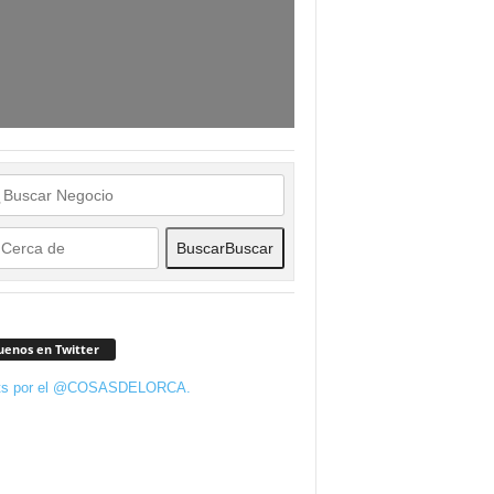
Buscar
Buscar
uenos en Twitter
ts por el @COSASDELORCA.