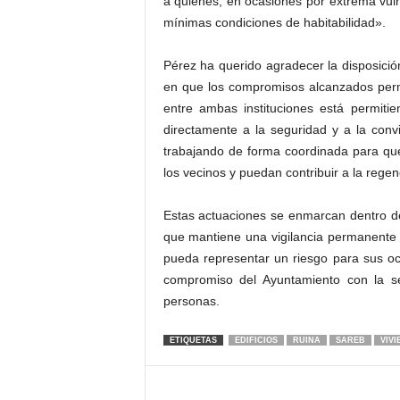
a quienes, en ocasiones por extrema vuln
mínimas condiciones de habitabilidad».
Pérez ha querido agradecer la disposici
en que los compromisos alcanzados permi
entre ambas instituciones está permiti
directamente a la seguridad y a la convi
trabajando de forma coordinada para qu
los vecinos y puedan contribuir a la rege
Estas actuaciones se enmarcan dentro de
que mantiene una vigilancia permanente 
pueda representar un riesgo para sus oc
compromiso del Ayuntamiento con la seg
personas.
ETIQUETAS
EDIFICIOS
RUINA
SAREB
VIV