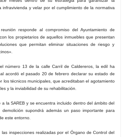
ce meses dentro de su estrategia para garantizar la
a infravivienda y velar por el cumplimiento de la normativa
reunión responde al compromiso del Ayuntamiento de
on los propietarios de aquellos inmuebles que presentan
luciones que permitan eliminar situaciones de riesgo y
cinos».
el número 13 de la calle Carril de Caldereros, la edil ha
al acordó el pasado 20 de febrero declarar su estado de
por los técnicos municipales, que acreditaban el agotamiento
s y la inviabilidad de su rehabilitación.
e a la SAREB y se encuentra incluido dentro del ámbito del
u demolición supondrá además un paso importante para
 de este entorno.
 las inspecciones realizadas por el Órgano de Control del