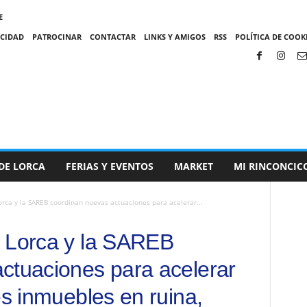
E
ACIDAD
PATROCINAR
CONTACTAR
LINKS Y AMIGOS
RSS
POLÍTICA DE COOKI
DE LORCA
FERIAS Y EVENTOS
MARKET
MI RINCONCIC
rca y la SAREB coordinan nuevas actuaciones para acelerar...
e Lorca y la SAREB
ctuaciones para acelerar
es inmuebles en ruina,